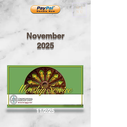
ME
NU
November
2025
11/2/25